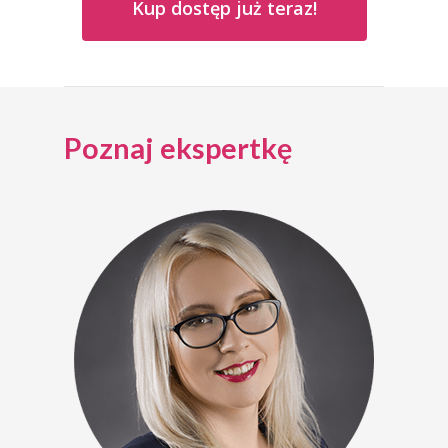
Kup dostęp już teraz!
Poznaj ekspertkę