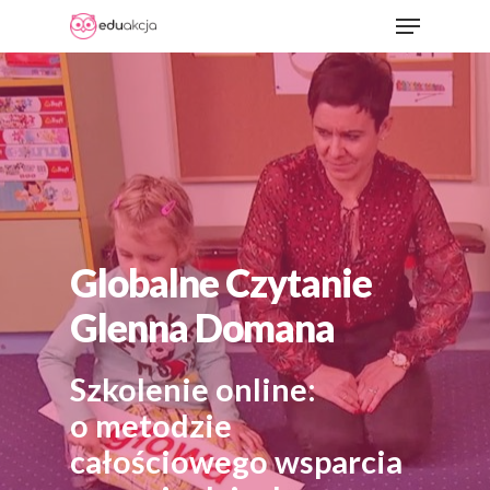
Menu
Skip
to
Close
main
Menu
content
Globalne Czytanie
Glenna Domana
Szkolenie online:
o metodzie
całościowego wsparcia